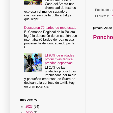
En la galería de la
Casa del Artista una
diversidad de textiles
Publicado p
expresan el mundo sagrado y
cosmovisión de la cultura Jalq´a,
Etiquetas:
C
que llegar...
Descubren 70 fardos de ropa usada
jueves, 20 de
El Comando Regional de la Policía
logró la detención de un camión que
Poncho 
internaba 70 fardos de ropa usada
proveniente del contrabando por la
r...
El 90% de unidades
productivas fabrica
prendas deportivas
El 25% de las
unidades productivas
impulsadas por micro
y pequeñas empresas de Sucre se
dedican a la confección textil. Hay
un gran potencia...
Blog Archive
►
2023
(64)
►
2020
(5)