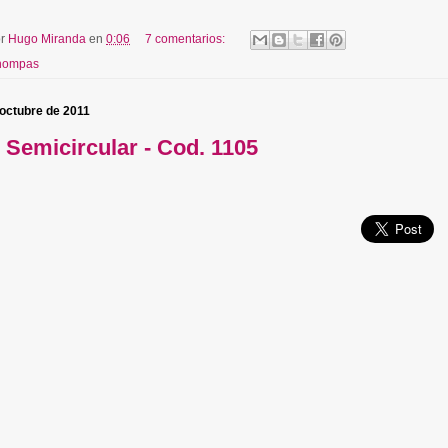
or
Hugo Miranda
en
0:06
7 comentarios:
hompas
 octubre de 2011
Semicircular - Cod. 1105