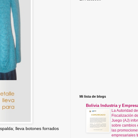
Mi lista de blogs
Bolivia Industria y Empres
La Autoridad de
Fiscalización de
Juego (AJ) info
sobre cambios 
spalda; lleva botones forrados
las promocione
empresariales t