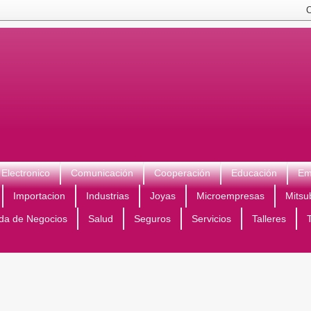
Electronico
Comunicación
Cooperación
Educación
Em
Importacion
Industrias
Joyas
Microempresas
Mitsu
da de Negocios
Salud
Seguros
Servicios
Talleres