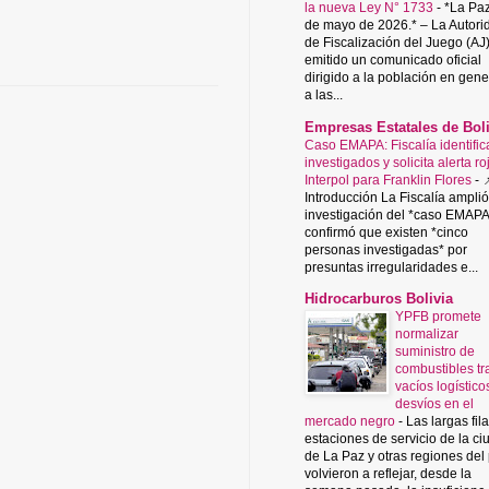
la nueva Ley N° 1733
-
*La Paz
de mayo de 2026.* – La Autori
de Fiscalización del Juego (AJ
emitido un comunicado oficial
dirigido a la población en gene
a las...
Empresas Estatales de Boli
Caso EMAPA: Fiscalía identific
investigados y solicita alerta ro
Interpol para Franklin Flores
-

Introducción La Fiscalía amplió
investigación del *caso EMAPA
confirmó que existen *cinco
personas investigadas* por
presuntas irregularidades e...
Hidrocarburos Bolivia
YPFB promete
normalizar
suministro de
combustibles tr
vacíos logístico
desvíos en el
mercado negro
-
Las largas fil
estaciones de servicio de la c
de La Paz y otras regiones del
volvieron a reflejar, desde la