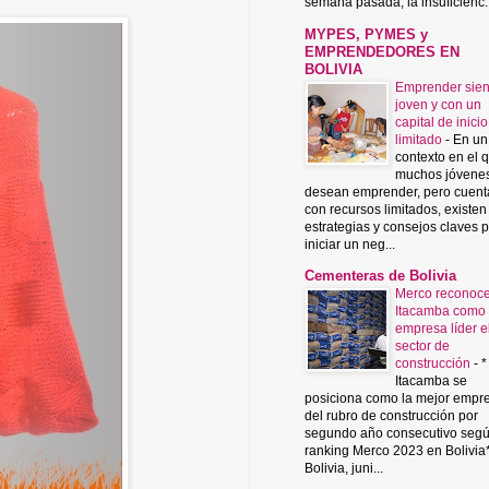
semana pasada, la insuficienc..
MYPES, PYMES y
EMPRENDEDORES EN
BOLIVIA
Emprender sie
joven y con un
capital de inicio
limitado
-
En un
contexto en el 
muchos jóvene
desean emprender, pero cuent
con recursos limitados, existen
estrategias y consejos claves 
iniciar un neg...
Cementeras de Bolivia
Merco reconoce
Itacamba como
empresa líder e
sector de
construcción
-
*
Itacamba se
posiciona como la mejor empr
del rubro de construcción por
segundo año consecutivo segú
ranking Merco 2023 en Bolivia
Bolivia, juni...