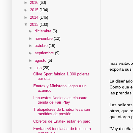
►
2016
(63)
►
2015
(104)
►
2014
(146)
▼
2013
(130)
►
diciembre
(6)
►
noviembre
(12)
►
octubre
(16)
►
septiembre
(9)
►
agosto
(6)
más visitad
▼
julio
(28)
exporta sus 
Olive Sport fabrica 1.000 poleras
por día
La diseñador
Enatex y Ministerio llegan a un
Contó que en
acuerdo
las prendas
Impuestos Nacionales clausura
tienda de Fair Play
Las polleras
Trabajadores de Enatex levantan
otras, que s
medidas de presión...
que otorga p
Obreros de Enatex están en paro
“Voy diseña
Envían 58 toneladas de textiles a