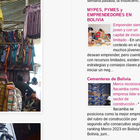
semana pasada, la insuficienc..
MYPES, PYMES y
EMPRENDEDORES EN
BOLIVIA
Emprender sie
joven y con un
capital de inicio
limitado
-
En un
contexto en el 
muchos jóvene
desean emprender, pero cuent
con recursos limitados, existen
estrategias y consejos claves 
iniciar un neg...
Cementeras de Bolivia
Merco reconoce
Itacamba como
empresa líder e
sector de
construcción
-
*
Itacamba se
posiciona como la mejor empr
del rubro de construcción por
segundo año consecutivo segú
ranking Merco 2023 en Bolivia
Bolivia, juni...