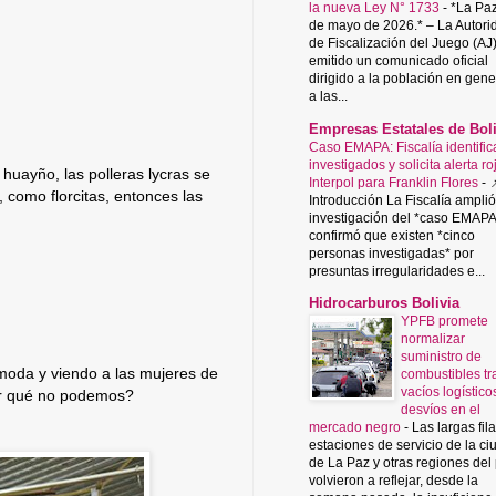
la nueva Ley N° 1733
-
*La Paz
de mayo de 2026.* – La Autori
de Fiscalización del Juego (AJ
emitido un comunicado oficial
dirigido a la población en gene
a las...
Empresas Estatales de Boli
Caso EMAPA: Fiscalía identific
investigados y solicita alerta ro
huayño, las polleras lycras se
Interpol para Franklin Flores
-

 como florcitas, entonces las
Introducción La Fiscalía amplió
investigación del *caso EMAPA
confirmó que existen *cinco
personas investigadas* por
presuntas irregularidades e...
Hidrocarburos Bolivia
YPFB promete
normalizar
suministro de
moda y viendo a las mujeres de
combustibles tr
vacíos logístico
por qué no podemos?
desvíos en el
mercado negro
-
Las largas fil
estaciones de servicio de la c
de La Paz y otras regiones del
volvieron a reflejar, desde la