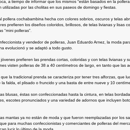
oca, a tiempo de informar que los mismos “están basados en la polle
n utilizadas por las cholitas en sus paseos de domingo y fiestas.
al pollera cochabambina hecha con colores sobrios, oscuros y telas ab
res prefieren los diseños coloridos, brillosos, de telas livianas y lisas 
las “mini polleras”.
nfeccionista y vendedor de polleras, Juan Eduardo Arnez, la moda para 
a evolucionó y se adaptó a todo gusto.
jóvenes prefieren las prendas cortas, coloridas y con telas livianas y s
enes visten polleras de 38 a 40 centímetros de largo, en tanto que las a
 que la tradicional prenda se caracteriza por tener tres alforzas, que 
 la falda, el plisado o fruncido y una basta de entre nueve y 10 centíme
as blusas, éstas son confeccionadas hasta la cintura, en telas borda
es, escotes pronunciados y una variedad de adornos que incluyen boton
las mantas ya no están de moda y que fueron reemplazadas por los sac
s que para muchas confeccionistas y comerciantes de polleras del mer
an lucir lo último de la moda.