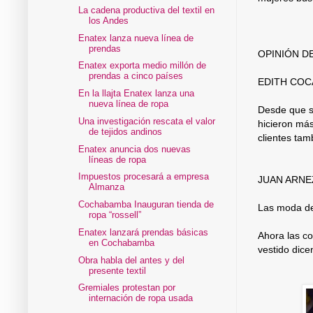
La cadena productiva del textil en
los Andes
Enatex lanza nueva línea de
prendas
OPINIÓN D
Enatex exporta medio millón de
prendas a cinco países
EDITH COC
En la llajta Enatex lanza una
nueva línea de ropa
Desde que se
Una investigación rescata el valor
hicieron más
de tejidos andinos
clientes tam
Enatex anuncia dos nuevas
líneas de ropa
Impuestos procesará a empresa
JUAN ARNE
Almanza
Cochabamba Inauguran tienda de
Las moda de
ropa “rossell”
Enatex lanzará prendas básicas
Ahora las c
en Cochabamba
vestido dic
Obra habla del antes y del
presente textil
Gremiales protestan por
internación de ropa usada