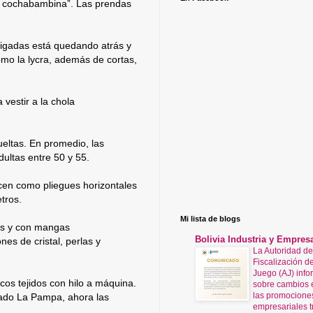
ra cochabambina”. Las prendas
rigadas está quedando atrás y
como la lycra, además de cortas,
vestir a la chola
ueltas. En promedio, las
dultas entre 50 y 55.
lucen como pliegues horizontales
tros.
Mi lista de blogs
das y con mangas
Bolivia Industria y Empres
es de cristal, perlas y
La Autoridad de
Fiscalización de
Juego (AJ) info
os tejidos con hilo a máquina.
sobre cambios 
las promocione
cado La Pampa, ahora las
empresariales t