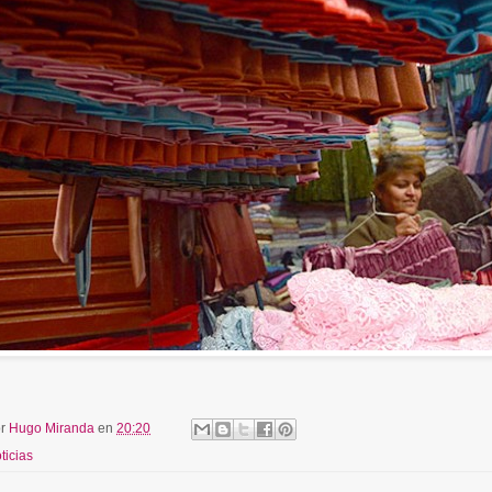
or
Hugo Miranda
en
20:20
ticias