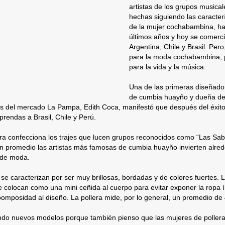
artistas de los grupos musical
hechas siguiendo las caracterí
de la mujer cochabambina, ha
últimos años y hoy se comerci
Argentina, Chile y Brasil. Pe
para la moda cochabambina, p
para la vida y la música.
Una de las primeras diseñador
de cumbia huayño y dueña de 
os del mercado La Pampa, Edith Coca, manifestó que después del éxito
prendas a Brasil, Chile y Perú.
a confecciona los trajes que lucen grupos reconocidos como “Las Sabro
 promedio las artistas más famosas de cumbia huayño invierten alrede
 de moda.
 se caracterizan por ser muy brillosas, bordadas y de colores fuertes
e colocan como una mini ceñida al cuerpo para evitar exponer la ropa ín
omposidad al diseño. La pollera mide, por lo general, un promedio de 
ndo nuevos modelos porque también pienso que las mujeres de poller