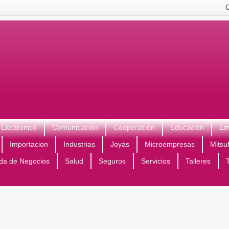
Electronico
Comunicación
Cooperación
Educación
Em
Importacion
Industrias
Joyas
Microempresas
Mitsu
da de Negocios
Salud
Seguros
Servicios
Talleres