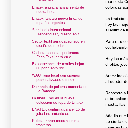
Venezuela
manifestó C
coloridas so
Enatex anuncia lanzamiento de
nueva línea
La tradicion
Enatex lanzará nueva línea de
ropa “insurgentes”
hoy las muje
Seminario Internacional:
al estilo de 
“Tendencias y diseño en t...
Sector textil será capacitado en
Para otro co
diseño de modas
cochabambin
Cadepia anuncia que tercera
Feria Textil será en o...
Hoy las más 
Exportaciones de textiles bajan
cholitas jóv
60 por ciento por ...
WAU, ropa local con diseños
Arnez indicó
personalizados e innov...
alrededor de
Demanda de polleras aumenta en
La Ramada
Respecto a l
La línea Eres es la nueva
sobresalient
colección de ropa de Enatex
mostacillas.
ENATEX confirma para el 15 de
julio lanzamiento de...
Añadió que 
Pollera marca moda y cruza
Lo cierto e
fronteras
mujeres busc