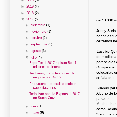
►
2019
(4)
►
2018
(2)
▼
2017
(66)
de 40.000 vis
►
diciembre
(1)
Jonny Soria,
►
noviembre
(1)
negocios fue
►
octubre
(2)
cerramos neg
►
septiembre
(3)
►
agosto
(3)
Eusebio Quis
de medicina
▼
julio
(4)
potenciales 
Expo Textil 2017 registra Bs 11
millones en intenc...
Quispe ofer
colocarlas e
Textileras, con intenciones de
negocio por Bs 15 m...
señala que s
Productores de textiles reciben
capacitaciones
Buenas pers
Alguno de l
Todo listo para la Expotextil 2017
en Santa Cruz
pasado.
Muchos han l
►
junio
(10)
como Rolan
►
mayo
(9)
“Producimos