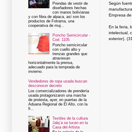
Según fuente
Prendas de vestir de
diseñadores hechas
manufactura
con manos bolivianas
Empresa de 
y con fibra de alpaca, así son los
productos de Fotrama, una
cooperativa de muj...
En la feria,
intelectual,
Poncho Semicircular -
exterior). (
Cod. 1105
Poncho semicircular
con cuello alto y
trenzas grandes que
atraviesan
horizontalmente la prensa,
adecuado para la temprada de
invierno.
Vendedores de ropa usada buscan
desconocer decreto
Los comercializadores de prendería
usada protagonizaron una marcha
de protesta, ayer, en puertas de la
Aduana Regional de El Alto, con la
fi...
Textiles de la cultura
Jalq´a se lucen en la
Casa del Artista