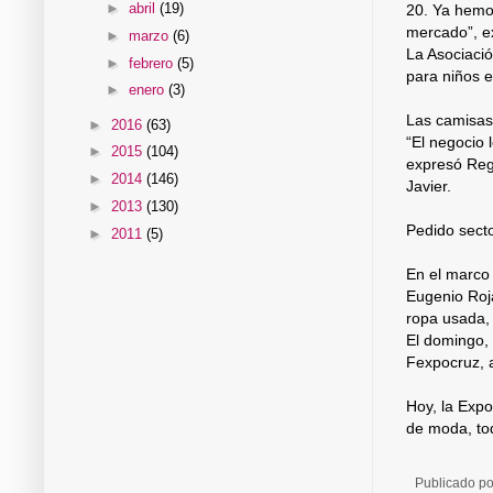
►
abril
(19)
20. Ya hemo
mercado”, ex
►
marzo
(6)
La Asociaci
►
febrero
(5)
para niños 
►
enero
(3)
Las camisas
►
2016
(63)
“El negocio 
►
2015
(104)
expresó Reg
►
2014
(146)
Javier.
►
2013
(130)
Pedido secto
►
2011
(5)
En el marco 
Eugenio Roja
ropa usada, 
El domingo, 
Fexpocruz, a
Hoy, la Expo
de moda, to
Publicado p