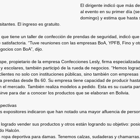
El dirigente indicó que más d
al evento en su primer día (se
domingo) y estima que hasta 
itantes. El ingreso es gratuito.
 que tiene un taller de confección de prendas de seguridad, indicó que
 satisfactoria. “Tuve reuniones con las empresas BoA, YPFB, Fino y ot
ocios con BoA”, dijo.
pe, propietario de la empresa Confecciones Lesly, firma especializad
 y escolares, también participó de la rueda de negocios. “Hemos logr
clientes no solo con instituciones públicas, sino también con empresas 
ta prendas desde Bs 60. Su empresa tiene capacidad de producir hast
n el mercado. También realiza modelos a pedido. Esta es su cuarta parti
irve para dar a conocer los productos que se elaboran en Bolivia.
pectivas
os expositores indicaron que han notado una mayor afluencia de perso
ogrado vender sus productos y otros están logrando su objetivo: posi
do Halcón.
 ropa deportiva para damas. Tenemos calzas, sudaderas y chamarras