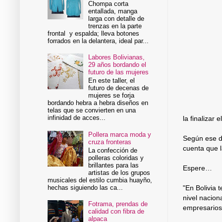
Chompa corta
entallada, manga
larga con detalle de
trenzas en la parte
frontal y espalda; lleva botones
forrados en la delantera, ideal par...
Labores Bolivianas,
29 años bordando el
futuro de las mujeres
En este taller, el
futuro de decenas de
mujeres se forja
bordando hebra a hebra diseños en
telas que se convierten en una
infinidad de acces...
la finalizar 
Pollera marca moda y
Según ese do
cruza fronteras
cuenta que 
La confección de
polleras coloridas y
brillantes para las
Espere…
artistas de los grupos
musicales del estilo cumbia huayño,
hechas siguiendo las ca...
"En Bolivia
nivel nacio
Fotrama, prendas de
empresarios;
calidad con fibra de
alpaca