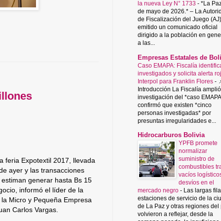
la nueva Ley N° 1733
-
*La Paz
de mayo de 2026.* – La Autori
de Fiscalización del Juego (AJ
emitido un comunicado oficial
dirigido a la población en gene
a las...
Empresas Estatales de Boli
Caso EMAPA: Fiscalía identific
investigados y solicita alerta ro
Interpol para Franklin Flores
-

Introducción La Fiscalía amplió
illones
investigación del *caso EMAPA
confirmó que existen *cinco
personas investigadas* por
presuntas irregularidades e...
Hidrocarburos Bolivia
YPFB promete
normalizar
suministro de
 feria Expotextil 2017, llevada
combustibles tr
de ayer y las transacciones
vacíos logístico
s estiman generar hasta Bs 15
desvíos en el
ocio, informó el líder de la
mercado negro
-
Las largas fil
estaciones de servicio de la c
 la Micro y Pequeña Empresa
de La Paz y otras regiones del
uan Carlos Vargas.
volvieron a reflejar, desde la