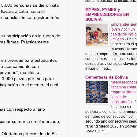
semana pasada, la insuficienc..
e 5.000 personas se dieron cita
MYPES, PYMES y
 llevará a cabo hasta el
EMPRENDEDORES EN
su conclusión se registren más
BOLIVIA
Emprender sie
joven y con un
capital de inicio
 su participación en la rueda de
limitado
-
En un
ras firmas. Prácticamente
contexto en el 
muchos jóvene
desean emprender, pero cuent
con recursos limitados, existen
a en prendas para estudiantes
estrategias y consejos claves 
ado acercamiento con
iniciar un neg...
privadas”, manifestó.
Cementeras de Bolivia
a 3.000 piezas por mes para
Merco reconoce
cipación en el evento, el cual
Itacamba como
empresa líder e
sector de
construcción
-
*
Itacamba se
nas con respecto al año
posiciona como la mejor empr
del rubro de construcción por
cionar su marca en el mercado,
segundo año consecutivo segú
ranking Merco 2023 en Bolivia
Bolivia, juni...
. Ofertamos precios desde Bs