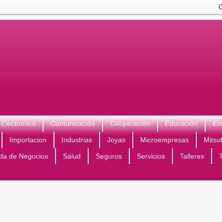
Electronico
Comunicación
Cooperación
Educación
Em
Importacion
Industrias
Joyas
Microempresas
Mitsu
da de Negocios
Salud
Seguros
Servicios
Talleres