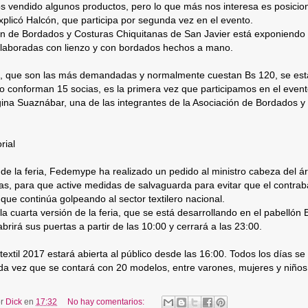
s vendido algunos productos, pero lo que más nos interesa es posicio
plicó Halcón, que participa por segunda vez en el evento.
ón de Bordados y Costuras Chiquitanas de San Javier está exponiend
elaboradas con lienzo y con bordados hechos a mano.
, que son las más demandadas y normalmente cuestan Bs 120, se está
lo conforman 15 socias, es la primera vez que participamos en el even
ina Suaznábar, una de las integrantes de la Asociación de Bordados y
rial
de la feria, Fedemype ha realizado un pedido al ministro cabeza del á
s, para que active medidas de salvaguarda para evitar que el contraba
que continúa golpeando al sector textilero nacional.
la cuarta versión de la feria, que se está desarrollando en el pabellón B
brirá sus puertas a partir de las 10:00 y cerrará a las 23:00.
textil 2017 estará abierta al público desde las 16:00. Todos los días se
da vez que se contará con 20 modelos, entre varones, mujeres y niños
or
Dick
en
17:32
No hay comentarios: