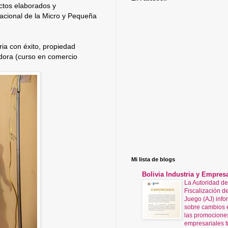
uctos elaborados y
acional de la Micro y Pequeña
ria con éxito, propiedad
adora (curso en comercio
Mi lista de blogs
Bolivia Industria y Empres
La Autoridad de
Fiscalización de
Juego (AJ) info
sobre cambios 
las promocione
empresariales t