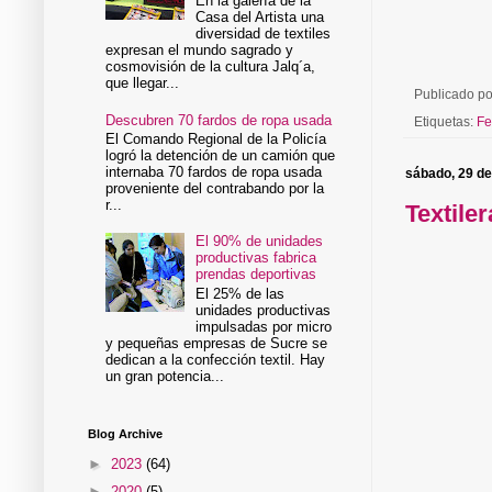
En la galería de la
Casa del Artista una
diversidad de textiles
expresan el mundo sagrado y
cosmovisión de la cultura Jalq´a,
que llegar...
Publicado p
Descubren 70 fardos de ropa usada
Etiquetas:
Fe
El Comando Regional de la Policía
logró la detención de un camión que
internaba 70 fardos de ropa usada
sábado, 29 de
proveniente del contrabando por la
r...
Textile
El 90% de unidades
productivas fabrica
prendas deportivas
El 25% de las
unidades productivas
impulsadas por micro
y pequeñas empresas de Sucre se
dedican a la confección textil. Hay
un gran potencia...
Blog Archive
►
2023
(64)
►
2020
(5)