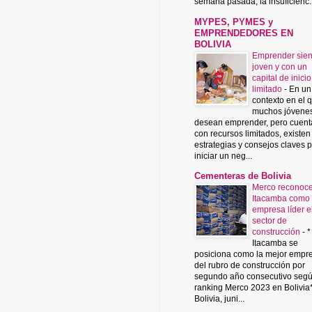
semana pasada, la insuficienc..
MYPES, PYMES y
EMPRENDEDORES EN
BOLIVIA
Emprender sie
joven y con un
capital de inicio
limitado
-
En un
contexto en el 
muchos jóvene
desean emprender, pero cuent
con recursos limitados, existen
estrategias y consejos claves 
iniciar un neg...
Cementeras de Bolivia
Merco reconoce
Itacamba como
empresa líder e
sector de
construcción
-
*
Itacamba se
posiciona como la mejor empr
del rubro de construcción por
segundo año consecutivo segú
ranking Merco 2023 en Bolivia
Bolivia, juni...