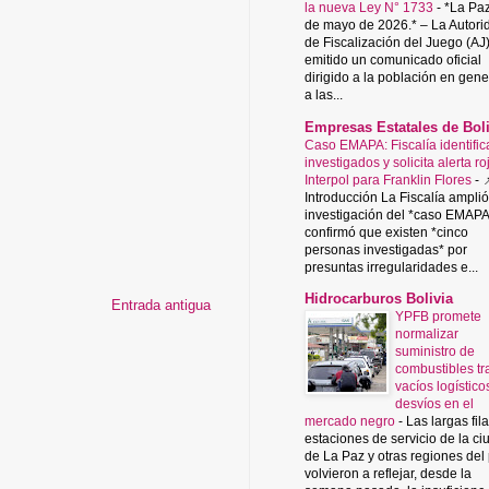
la nueva Ley N° 1733
-
*La Paz
de mayo de 2026.* – La Autori
de Fiscalización del Juego (AJ
emitido un comunicado oficial
dirigido a la población en gene
a las...
Empresas Estatales de Boli
Caso EMAPA: Fiscalía identific
investigados y solicita alerta ro
Interpol para Franklin Flores
-

Introducción La Fiscalía amplió
investigación del *caso EMAPA
confirmó que existen *cinco
personas investigadas* por
presuntas irregularidades e...
Hidrocarburos Bolivia
Entrada antigua
YPFB promete
normalizar
suministro de
combustibles tr
vacíos logístico
desvíos en el
mercado negro
-
Las largas fil
estaciones de servicio de la c
de La Paz y otras regiones del
volvieron a reflejar, desde la