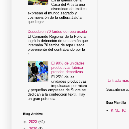
En la galería de la
Casa del Artista una
diversidad de textiles
expresan el mundo sagrado y
cosmovisión de la cultura Jalq´a,
que llegar...
Descubren 70 fardos de ropa usada
El Comando Regional de la Policía
logró la detención de un camión que
internaba 70 fardos de ropa usada
proveniente del contrabando por la
r...
El 90% de unidades
productivas fabrica
prendas deportivas
El 25% de las
Entrada más
unidades productivas
impulsadas por micro
Suscribirse a
y pequeñas empresas de Sucre se
dedican a la confección textil. Hay
un gran potencia...
Esta Plantilla
KINETIC
Blog Archive
►
2023
(64)
►
2020
(5)