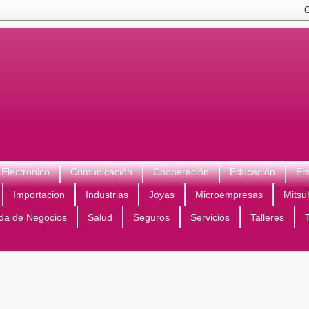
Electronico
Comunicación
Cooperación
Educación
Em
Importacion
Industrias
Joyas
Microempresas
Mitsu
da de Negocios
Salud
Seguros
Servicios
Talleres