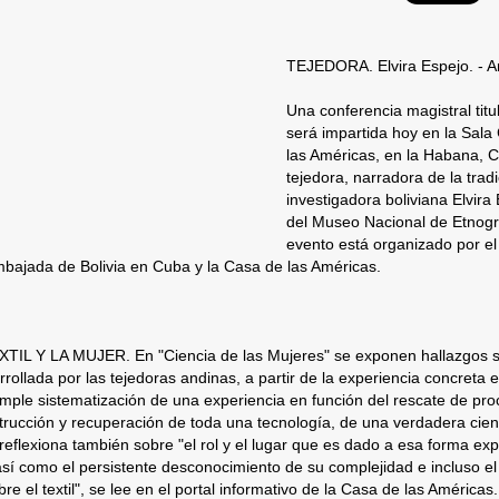
TEJEDORA. Elvira Espejo. - A
Una conferencia magistral titu
será impartida hoy en la Sal
las Américas, en la Habana, Cu
tejedora, narradora de la tradi
investigadora boliviana Elvira
del Museo Nacional de Etnogra
evento está organizado por el
embajada de Bolivia en Cuba y la Casa de las Américas.
TIL Y LA MUJER. En "Ciencia de las Mujeres" se exponen hallazgos so
rrollada por las tejedoras andinas, a partir de la experiencia concreta 
simple sistematización de una experiencia en función del rescate de pro
trucción y recuperación de toda una tecnología, de una verdadera cienc
reflexiona también sobre "el rol y el lugar que es dado a esa forma ex
así como el persistente desconocimiento de su complejidad e incluso el
e el textil", se lee en el portal informativo de la Casa de las Américas.