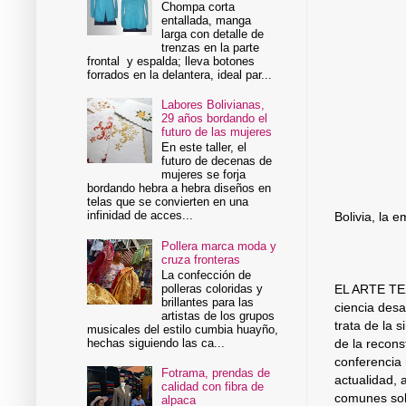
Chompa corta
entallada, manga
larga con detalle de
trenzas en la parte
frontal y espalda; lleva botones
forrados en la delantera, ideal par...
Labores Bolivianas,
29 años bordando el
futuro de las mujeres
En este taller, el
futuro de decenas de
mujeres se forja
bordando hebra a hebra diseños en
telas que se convierten en una
infinidad de acces...
Bolivia, la 
Pollera marca moda y
cruza fronteras
La confección de
polleras coloridas y
EL ARTE TEX
brillantes para las
ciencia desa
artistas de los grupos
trata de la 
musicales del estilo cumbia huayño,
hechas siguiendo las ca...
de la recons
conferencia 
Fotrama, prendas de
actualidad, 
calidad con fibra de
comunes sobr
alpaca