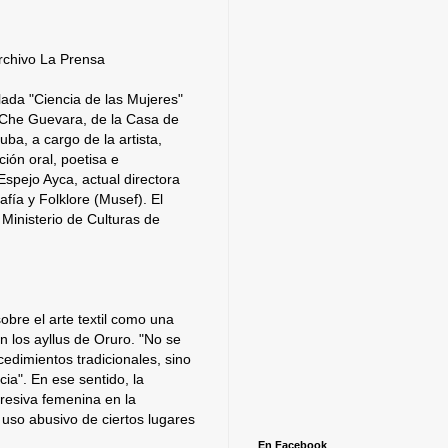
rchivo La Prensa
lada "Ciencia de las Mujeres"
a Che Guevara, de la Casa de
ba, a cargo de la artista,
ción oral, poetisa e
 Espejo Ayca, actual directora
fía y Folklore (Musef). El
 Ministerio de Culturas de
bre el arte textil como una
en los ayllus de Oruro. "No se
cedimientos tradicionales, sino
ia". En ese sentido, la
presiva femenina en la
 uso abusivo de ciertos lugares
En Facebook