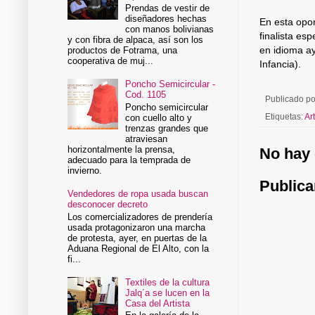
Prendas de vestir de
diseñadores hechas
En esta opor
con manos bolivianas
finalista es
y con fibra de alpaca, así son los
en idioma ay
productos de Fotrama, una
cooperativa de muj...
Infancia).
Poncho Semicircular -
Cod. 1105
Publicado p
Poncho semicircular
Etiquetas:
Art
con cuello alto y
trenzas grandes que
atraviesan
horizontalmente la prensa,
No hay 
adecuado para la temprada de
invierno.
Publica
Vendedores de ropa usada buscan
desconocer decreto
Los comercializadores de prendería
usada protagonizaron una marcha
de protesta, ayer, en puertas de la
Aduana Regional de El Alto, con la
fi...
Textiles de la cultura
Jalq´a se lucen en la
Casa del Artista