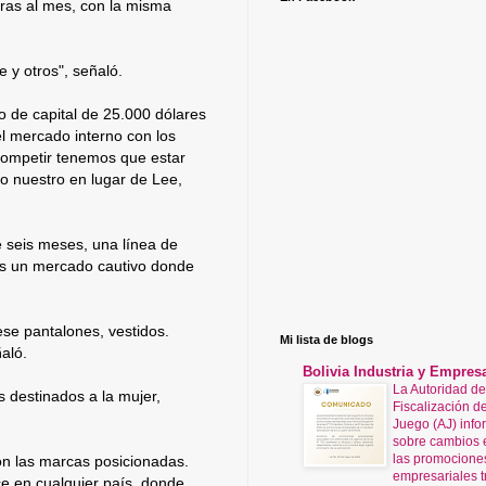
ras al mes, con la misma
 y otros", señaló.
o de capital de 25.000 dólares
el mercado interno con los
competir tenemos que estar
o nuestro en lugar de Lee,
e seis meses, una línea de
 es un mercado cautivo donde
ese pantalones, vestidos.
Mi lista de blogs
aló.
Bolivia Industria y Empres
La Autoridad de
 destinados a la mujer,
Fiscalización de
Juego (AJ) info
sobre cambios 
las promocione
con las marcas posicionadas.
empresariales t
e en cualquier país, donde