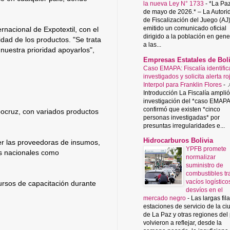
la nueva Ley N° 1733
-
*La Paz
de mayo de 2026.* – La Autori
de Fiscalización del Juego (AJ
emitido un comunicado oficial
rnacional de Expotextil, con el
dirigido a la población en gene
dad de los productos. "Se trata
a las...
nuestra prioridad apoyarlos",
Empresas Estatales de Boli
Caso EMAPA: Fiscalía identific
investigados y solicita alerta ro
Interpol para Franklin Flores
-

Introducción La Fiscalía amplió
investigación del *caso EMAPA
confirmó que existen *cinco
xpocruz, con variados productos
personas investigadas* por
presuntas irregularidades e...
Hidrocarburos Bolivia
er las proveedoras de insumos,
YPFB promete
es nacionales como
normalizar
suministro de
combustibles tr
vacíos logístico
ursos de capacitación durante
desvíos en el
mercado negro
-
Las largas fil
estaciones de servicio de la c
de La Paz y otras regiones del
volvieron a reflejar, desde la