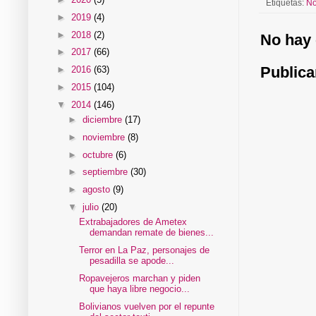
Etiquetas:
No
►
2019
(4)
►
2018
(2)
No hay 
►
2017
(66)
Publica
►
2016
(63)
►
2015
(104)
▼
2014
(146)
►
diciembre
(17)
►
noviembre
(8)
►
octubre
(6)
►
septiembre
(30)
►
agosto
(9)
▼
julio
(20)
Extrabajadores de Ametex
demandan remate de bienes...
Terror en La Paz, personajes de
pesadilla se apode...
Ropavejeros marchan y piden
que haya libre negocio...
Bolivianos vuelven por el repunte