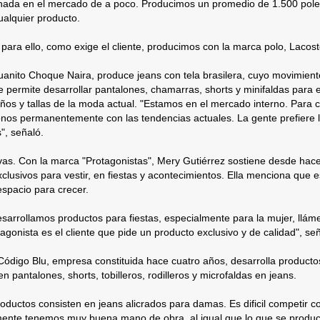
onada en el mercado de a poco. Producimos un promedio de 1.500 pole
ualquier producto.
ara ello, como exige el cliente, producimos con la marca polo, Lacoste
anito Choque Naira, produce jeans con tela brasilera, cuyo movimient
 permite desarrollar pantalones, chamarras, shorts y minifaldas para 
ños y tallas de la moda actual. "Estamos en el mercado interno. Para 
nos permanentemente con las tendencias actuales. La gente prefiere l
", señaló.
ivas. Con la marca "Protagonistas", Mery Gutiérrez sostiene desde hac
clusivos para vestir, en fiestas y acontecimientos. Ella menciona que
spacio para crecer.
sarrollamos productos para fiestas, especialmente para la mujer, llám
agonista es el cliente que pide un producto exclusivo y de calidad", señ
ódigo Blu, empresa constituida hace cuatro años, desarrolla productos
en pantalones, shorts, tobilleros, rodilleros y microfaldas en jeans.
oductos consisten en jeans alicrados para damas. Es dificil competir 
ente tenemos muy buena mano de obra, al igual que lo que se produc