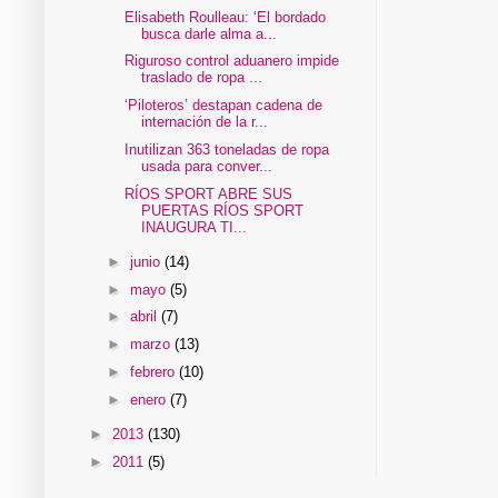
Elisabeth Roulleau: ‘El bordado
busca darle alma a...
Riguroso control aduanero impide
traslado de ropa ...
‘Piloteros’ destapan cadena de
internación de la r...
Inutilizan 363 toneladas de ropa
usada para conver...
RÍOS SPORT ABRE SUS
PUERTAS RÍOS SPORT
INAUGURA TI...
►
junio
(14)
►
mayo
(5)
►
abril
(7)
►
marzo
(13)
►
febrero
(10)
►
enero
(7)
►
2013
(130)
►
2011
(5)