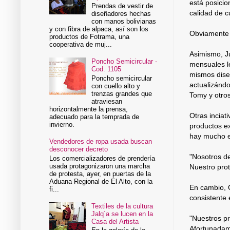
está posici
Prendas de vestir de
calidad de c
diseñadores hechas
con manos bolivianas
y con fibra de alpaca, así son los
Obviamente p
productos de Fotrama, una
cooperativa de muj...
Asimismo, Ju
Poncho Semicircular -
mensuales le
Cod. 1105
mismos dise
Poncho semicircular
actualizándo
con cuello alto y
trenzas grandes que
Tomy y otros
atraviesan
horizontalmente la prensa,
Otras inciat
adecuado para la temprada de
invierno.
productos ex
hay mucho e
Vendedores de ropa usada buscan
desconocer decreto
"Nosotros de
Los comercializadores de prendería
usada protagonizaron una marcha
Nuestro prot
de protesta, ayer, en puertas de la
Aduana Regional de El Alto, con la
En cambio, C
fi...
consistente 
Textiles de la cultura
Jalq´a se lucen en la
"Nuestros pr
Casa del Artista
Afortunadam