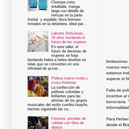
Chompa corta
entallada, manga
larga con detalle de
trenzas en la parte
frontal y espalda; lleva botones
forrados en la delantera, ideal par...
Labores Bolivianas,
29 años bordando el
futuro de las mujeres
En este taller, el
futuro de decenas de
mujeres se forja
bordando hebra a hebra diseños en
limitaciones
telas que se convierten en una
nuevos merca
infinidad de acces...
estamos tra
Pollera marca moda y
superar el 
cruza fronteras
La confección de
Falta de pol
polleras coloridas y
incentive al
brillantes para las
artistas de los grupos
burocracia. "
musicales del estilo cumbia huayño,
informalidad
hechas siguiendo las ca...
Fotrama, prendas de
Para Herbert
calidad con fibra de
desde el Bra
alpaca