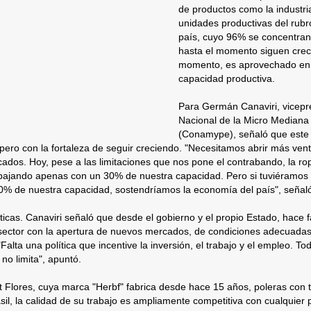
de productos como la industri
unidades productivas del rubro
país, cuyo 96% se concentran 
hasta el momento siguen creci
momento, es aprovechado en
capacidad productiva.
Para Germán Canaviri, vicepr
Nacional de la Micro Median
(Conamype), señaló que este 
 pero con la fortaleza de seguir creciendo. "Necesitamos abrir más ve
dos. Hoy, pese a las limitaciones que nos pone el contrabando, la ro
bajando apenas con un 30% de nuestra capacidad. Pero si tuviéramos 
50% de nuestra capacidad, sostendríamos la economía del país", señal
íticas. Canaviri señaló que desde el gobierno y el propio Estado, hace f
 sector con la apertura de nuevos mercados, de condiciones adecuadas
Falta una política que incentive la inversión, el trabajo y el empleo. To
 no limita", apuntó.
 Flores, cuya marca "Herbf" fabrica desde hace 15 años, poleras con 
sil, la calidad de su trabajo es ampliamente competitiva con cualquier