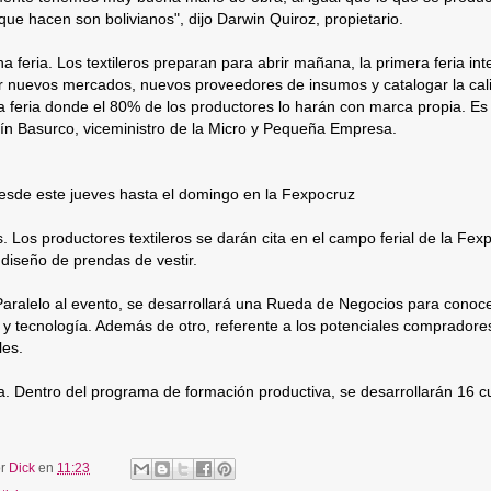
que hacen son bolivianos", dijo Darwin Quiroz, propietario.
a feria. Los textileros preparan para abrir mañana, la primera feria inte
r nuevos mercados, nuevos proveedores de insumos y catalogar la cali
a feria donde el 80% de los productores lo harán con marca propia. Es 
ín Basurco, viceministro de la Micro y Pequeña Empresa.
desde este jueves hasta el domingo en la Fexpocruz
s. Los productores textileros se darán cita en el campo ferial de la Fe
 diseño de prendas de vestir.
Paralelo al evento, se desarrollará una Rueda de Negocios para conoc
 y tecnología. Además de otro, referente a los potenciales comprador
les.
. Dentro del programa de formación productiva, se desarrollarán 16 c
or
Dick
en
11:23