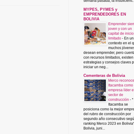
semana pasada, la insuficienc..
MYPES, PYMES y
EMPRENDEDORES EN
BOLIVIA
Emprender sie
joven y con un
capital de inicio
limitado
-
En un
contexto en el 
muchos jóvene
desean emprender, pero cuent
con recursos limitados, existen
estrategias y consejos claves 
iniciar un neg...
Cementeras de Bolivia
Merco reconoce
Itacamba como
empresa líder e
sector de
construcción
-
*
Itacamba se
posiciona como la mejor empr
del rubro de construcción por
segundo año consecutivo segú
ranking Merco 2023 en Bolivia
Bolivia, juni...