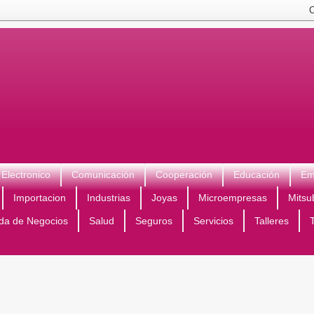
Electronico
Comunicación
Cooperación
Educación
Em
Importacion
Industrias
Joyas
Microempresas
Mitsu
da de Negocios
Salud
Seguros
Servicios
Talleres