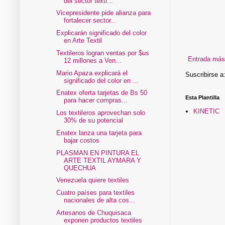
del sector texti...
Vicepresidente pide alianza para
fortalecer sector...
Explicarán significado del color
en Arte Textil
Textileros logran ventas por $us
Entrada más
12 millones a Ven...
Mario Apaza explicará el
Suscribirse a
significado del color en ...
Enatex oferta tarjetas de Bs 50
Esta Plantilla
para hacer compras...
KINETIC
Los textileros aprovechan solo
30% de su potencial
Enatex lanza una tarjeta para
bajar costos
PLASMAN EN PINTURA EL
ARTE TEXTIL AYMARA Y
QUECHUA
Venezuela quiere textiles
Cuatro países para textiles
nacionales de alta cos...
Artesanos de Chuquisaca
exponen productos textiles