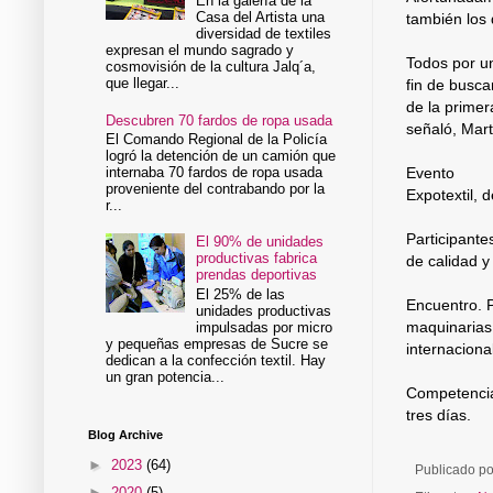
En la galería de la
Casa del Artista una
también los 
diversidad de textiles
expresan el mundo sagrado y
Todos por un
cosmovisión de la cultura Jalq´a,
que llegar...
fin de busca
de la primer
Descubren 70 fardos de ropa usada
señaló, Mart
El Comando Regional de la Policía
logró la detención de un camión que
internaba 70 fardos de ropa usada
Evento
proveniente del contrabando por la
Expotextil, 
r...
Participante
El 90% de unidades
productivas fabrica
de calidad y
prendas deportivas
El 25% de las
Encuentro. 
unidades productivas
maquinarias
impulsadas por micro
y pequeñas empresas de Sucre se
internaciona
dedican a la confección textil. Hay
un gran potencia...
Competencia
tres días.
Blog Archive
►
2023
(64)
Publicado p
►
2020
(5)