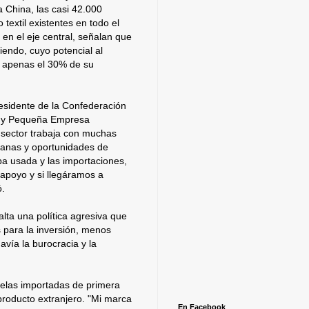
a China, las casi 42.000
 textil existentes en todo el
en el eje central, señalan que
endo, cuyo potencial al
 apenas el 30% de su
esidente de la Confederación
a y Pequeña Empresa
sector trabaja con muchas
ntanas y oportunidades de
pa usada y las importaciones,
apoyo y si llegáramos a
ó.
alta una política agresiva que
 para la inversión, menos
davía la burocracia y la
telas importadas de primera
 producto extranjero. "Mi marca
En Facebook