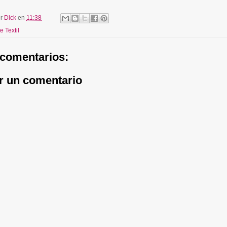
or
Dick
en
11:38
e Textil
comentarios:
r un comentario