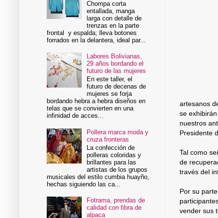
Chompa corta
entallada, manga
larga con detalle de
trenzas en la parte
frontal y espalda; lleva botones
forrados en la delantera, ideal par...
Labores Bolivianas,
29 años bordando el
futuro de las mujeres
En este taller, el
futuro de decenas de
mujeres se forja
bordando hebra a hebra diseños en
artesanos de
telas que se convierten en una
se exhibirán
infinidad de acces...
nuestros ant
Pollera marca moda y
Presidente d
cruza fronteras
La confección de
Tal como señ
polleras coloridas y
de recuperac
brillantes para las
artistas de los grupos
través del i
musicales del estilo cumbia huayño,
hechas siguiendo las ca...
Por su parte
Fotrama, prendas de
participante
calidad con fibra de
vender sus 
alpaca