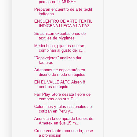
persas en el MUSEF
Preparan encuentro de arte textil
indígena
ENCUENTRO DE ARTE TEXTIL
INDÍGENA LLEGA A LA PAZ
Se achican exportaciones de
textiles de Mypimes
Media Luna, pijamas que se
combinan al gusto del c...
“Ropavejeros” analizan dar
facturas
Artesanas se capacitarán en
diseño de moda en tejidos
EN EL VALLE ALTO Abren 8
centros de tejido
Fair Play Store desata fiebre de
compras con sus D...
Calcetines y telas nacionales se
cotizan en Perú y...
Anuncian la compra de bienes de
Ametex en $us 15 m...
Crece venta de ropa usada, pese
a prohibición