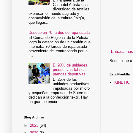
En la galería de la
Casa del Artista una
diversidad de textiles
expresan el mundo sagrado y
cosmovisión de la cultura Jalq´a,
que llegar...
Descubren 70 fardos de ropa usada
El Comando Regional de la Policía
logró la detención de un camión que
internaba 70 fardos de ropa usada
proveniente del contrabando por la
Entrada más
r...
Suscribirse a
El 90% de unidades
productivas fabrica
prendas deportivas
Esta Plantilla
El 25% de las
KINETIC
unidades productivas
impulsadas por micro
y pequeñas empresas de Sucre se
dedican a la confección textil. Hay
un gran potencia...
Blog Archive
►
2023
(64)
►
2020
(5)