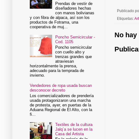
Prendas de vestir de
diseñadores hechas
Publicado p
con manos bolivianas
y con fibra de alpaca, así son los
Etiquetas:
Art
productos de Fotrama, una
cooperativa de muj...
No hay 
Poncho Semicircular -
Cod. 1105
Poncho semicircular
Publica
con cuello alto y
trenzas grandes que
atraviesan
horizontalmente la prensa,
adecuado para la temprada de
invierno.
Vendedores de ropa usada buscan
desconocer decreto
Los comercializadores de prendería
usada protagonizaron una marcha
de protesta, ayer, en puertas de la
Aduana Regional de El Alto, con la
fi...
Textiles de la cultura
Jalq´a se lucen en la
Casa del Artista