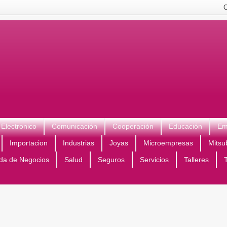
Electronico
Comunicación
Cooperación
Educación
Em
Importacion
Industrias
Joyas
Microempresas
Mitsu
da de Negocios
Salud
Seguros
Servicios
Talleres