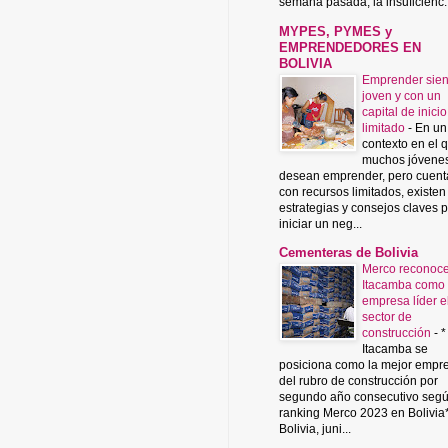
semana pasada, la insuficienc..
MYPES, PYMES y
EMPRENDEDORES EN
BOLIVIA
Emprender sie
joven y con un
capital de inicio
limitado
-
En un
contexto en el 
muchos jóvene
desean emprender, pero cuent
con recursos limitados, existen
estrategias y consejos claves 
iniciar un neg...
Cementeras de Bolivia
Merco reconoce
Itacamba como
empresa líder e
sector de
construcción
-
*
Itacamba se
posiciona como la mejor empr
del rubro de construcción por
segundo año consecutivo segú
ranking Merco 2023 en Bolivia
Bolivia, juni...