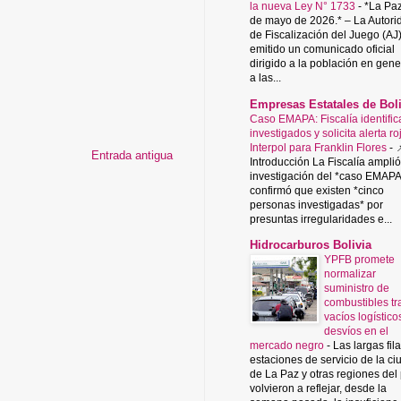
la nueva Ley N° 1733
-
*La Paz
de mayo de 2026.* – La Autori
de Fiscalización del Juego (AJ
emitido un comunicado oficial
dirigido a la población en gene
a las...
Empresas Estatales de Boli
Caso EMAPA: Fiscalía identific
investigados y solicita alerta ro
Interpol para Franklin Flores
-

Entrada antigua
Introducción La Fiscalía amplió
investigación del *caso EMAPA
confirmó que existen *cinco
personas investigadas* por
presuntas irregularidades e...
Hidrocarburos Bolivia
YPFB promete
normalizar
suministro de
combustibles tr
vacíos logístico
desvíos en el
mercado negro
-
Las largas fil
estaciones de servicio de la c
de La Paz y otras regiones del
volvieron a reflejar, desde la