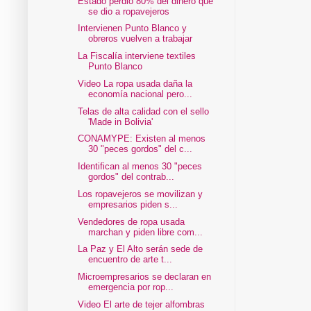
Estado perdió 80% del dinero que
se dio a ropavejeros
Intervienen Punto Blanco y
obreros vuelven a trabajar
La Fiscalía interviene textiles
Punto Blanco
Video La ropa usada daña la
economía nacional pero...
Telas de alta calidad con el sello
'Made in Bolivia'
CONAMYPE: Existen al menos
30 "peces gordos" del c...
Identifican al menos 30 "peces
gordos" del contrab...
Los ropavejeros se movilizan y
empresarios piden s...
Vendedores de ropa usada
marchan y piden libre com...
La Paz y El Alto serán sede de
encuentro de arte t...
Microempresarios se declaran en
emergencia por rop...
Video El arte de tejer alfombras