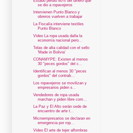
Estado perdió 80% del dinero que
se dio a ropavejeros
Intervienen Punto Blanco y
obreros vuelven a trabajar
La Fiscalía interviene textiles
Punto Blanco
Video La ropa usada daña la
economía nacional pero...
Telas de alta calidad con el sello
'Made in Bolivia'
CONAMYPE: Existen al menos
30 "peces gordos" del c...
Identifican al menos 30 "peces
gordos" del contrab...
Los ropavejeros se movilizan y
empresarios piden s...
Vendedores de ropa usada
marchan y piden libre com...
La Paz y El Alto serán sede de
encuentro de arte t...
Microempresarios se declaran en
emergencia por rop...
Video El arte de tejer alfombras