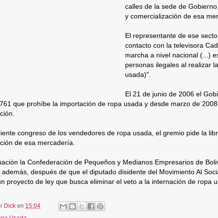
calles de la sede de Gobierno, 
y comercialización de esa mer
El representante de ese secto
contacto con la televisora Ca
marcha a nivel nacional (...)
personas ilegales al realizar l
usada)".
El 21 de junio de 2006 el Gob
61 que prohíbe la importación de ropa usada y desde marzo de 2008 
ción.
iente congreso de los vendedores de ropa usada, el gremio pide la lib
ación de esa mercadería.
tuación la Confederación de Pequeños y Medianos Empresarios de Boliv
 además, después de que el diputado disidente del Movimiento Al Soc
n proyecto de ley que busca eliminar el veto a la internación de ropa u
or
Dick
en
15:04
pa Usada