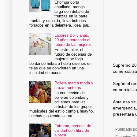
Chompa corta
entallada, manga
larga con detalle de
trenzas en la parte
frontal y espalda; lleva botones
forrados en la delantera, ideal par...
Labores Bolivianas,
29 años bordando el
futuro de las mujeres
En este taller, el
futuro de decenas de
mujeres se forja
bordando hebra a hebra diseños en
Supremo 287
telas que se convierten en una
comercializa
infinidad de acces...
Pollera marca moda y
Según el rec
cruza fronteras
comercializ
La confección de
polleras coloridas y
Ante esa si
brillantes para las
artistas de los grupos
emergencia,
musicales del estilo cumbia huayño,
presentara u
hechas siguiendo las ca...
Fotrama, prendas de
Publicado p
calidad con fibra de
alpaca
Etiquetas:
Ro