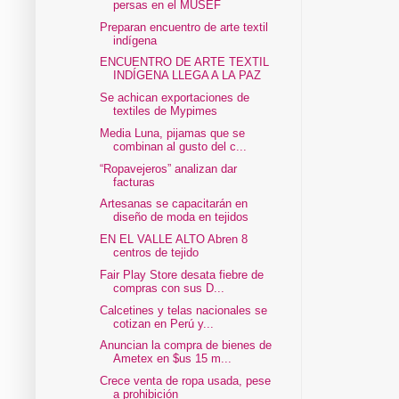
persas en el MUSEF
Preparan encuentro de arte textil
indígena
ENCUENTRO DE ARTE TEXTIL
INDÍGENA LLEGA A LA PAZ
Se achican exportaciones de
textiles de Mypimes
Media Luna, pijamas que se
combinan al gusto del c...
“Ropavejeros” analizan dar
facturas
Artesanas se capacitarán en
diseño de moda en tejidos
EN EL VALLE ALTO Abren 8
centros de tejido
Fair Play Store desata fiebre de
compras con sus D...
Calcetines y telas nacionales se
cotizan en Perú y...
Anuncian la compra de bienes de
Ametex en $us 15 m...
Crece venta de ropa usada, pese
a prohibición