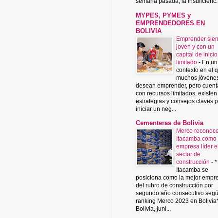
semana pasada, la insuficienc..
MYPES, PYMES y
EMPRENDEDORES EN
BOLIVIA
Emprender sie
joven y con un
capital de inicio
limitado
-
En un
contexto en el 
muchos jóvene
desean emprender, pero cuent
con recursos limitados, existen
estrategias y consejos claves 
iniciar un neg...
Cementeras de Bolivia
Merco reconoce
Itacamba como
empresa líder e
sector de
construcción
-
*
Itacamba se
posiciona como la mejor empr
del rubro de construcción por
segundo año consecutivo segú
ranking Merco 2023 en Bolivia
Bolivia, juni...