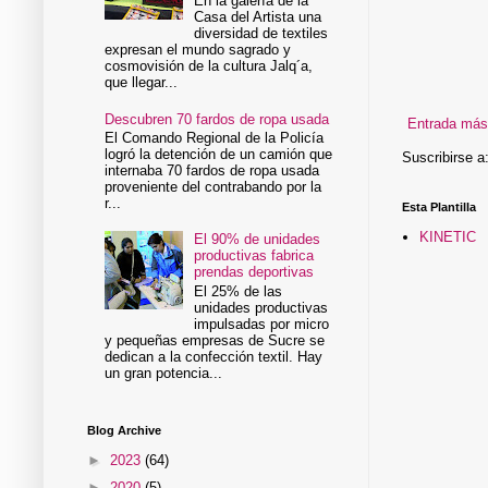
En la galería de la
Casa del Artista una
diversidad de textiles
expresan el mundo sagrado y
cosmovisión de la cultura Jalq´a,
que llegar...
Descubren 70 fardos de ropa usada
Entrada más
El Comando Regional de la Policía
logró la detención de un camión que
Suscribirse a
internaba 70 fardos de ropa usada
proveniente del contrabando por la
r...
Esta Plantilla
KINETIC
El 90% de unidades
productivas fabrica
prendas deportivas
El 25% de las
unidades productivas
impulsadas por micro
y pequeñas empresas de Sucre se
dedican a la confección textil. Hay
un gran potencia...
Blog Archive
►
2023
(64)
►
2020
(5)