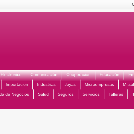
Electronico
Comunicación
Cooperación
Educación
Em
Importacion
Industrias
Joyas
Microempresas
Mitsu
da de Negocios
Salud
Seguros
Servicios
Talleres