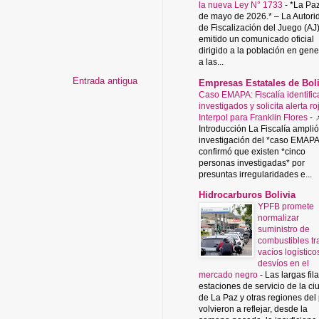
la nueva Ley N° 1733
-
*La Paz
de mayo de 2026.* – La Autori
de Fiscalización del Juego (AJ
emitido un comunicado oficial
dirigido a la población en gene
a las...
Entrada antigua
Empresas Estatales de Boli
Caso EMAPA: Fiscalía identific
investigados y solicita alerta ro
Interpol para Franklin Flores
-

Introducción La Fiscalía amplió
investigación del *caso EMAPA
confirmó que existen *cinco
personas investigadas* por
presuntas irregularidades e...
Hidrocarburos Bolivia
YPFB promete
normalizar
suministro de
combustibles tr
vacíos logístico
desvíos en el
mercado negro
-
Las largas fil
estaciones de servicio de la c
de La Paz y otras regiones del
volvieron a reflejar, desde la